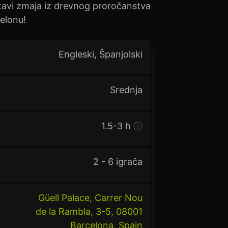
avi zmaja iz drevnog proročanstva
celonu!
Engleski, Španjolski
Srednja
1.5-3 h
ⓘ
2 - 6 igrača
Güell Palace, Carrer Nou
de la Rambla, 3-5, 08001
Barcelona, Spain