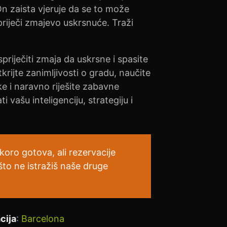
On zaista vjeruje da se to može
spriječi zmajevo uskrsnuće. Traži
riječiti zmaja da uskrsne i spasite
rijte zanimljivosti o gradu, naučite
e i naravno riješite zabavne
i vašu inteligenciju, strategiju i
skoro gotova, ali rezervacije
što ne istražiš naše druge
cija
:
Barcelona