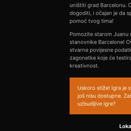
uništiti grad Barcelonu. 
dogoditi, i očajan je da 
pomoć tvog tima!
Pomozite starom Juanu sp
stanovnike Barcelone! Otk
stvarne povijesne podatk
zagonetke koje će testirat
kreativnost.
Uskoro stiže! Igra je 
još nisu dostupne. Za
uzbudljive igre?
Loka