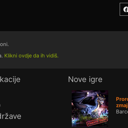
facebo
oni.
a.
Klikni ovdje da ih vidiš.
kacije
Nove igre
Pror
a
zmaj
Barc
države