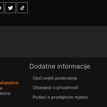
ok
tiktok
Dodatne informacije
Opći uvjeti poslovanja
očanstvo
Obavijest o privatnosti
a
elona
Podaci o prodajnom mjestu