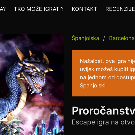
A?
TKO MOŽE IGRATI?
KONTAKT
RECENZIJ
Španjolska
Barcelona
Nažalost, ova igra ni
uvijek možeš kupiti ig
na jednom od dostupni
Španjolski.
Proročanst
Escape igra na otvo