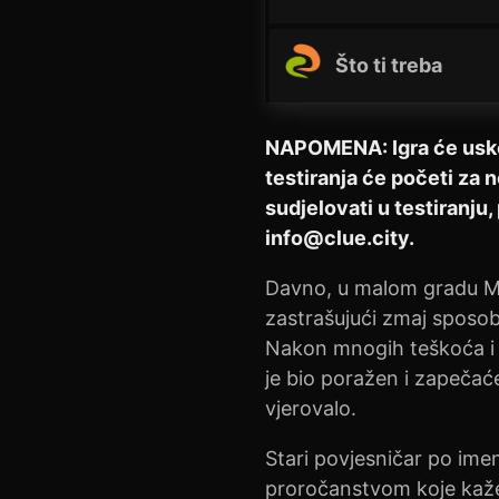
Što ti treba
NAPOMENA: Igra će uskoro
testiranja će početi za n
sudjelovati u testiranju,
info@clue.city
.
Davno, u malom gradu Mon
zastrašujući zmaj sposob
Nakon mnogih teškoća i 
je bio poražen i zapečaće
vjerovalo.
Stari povjesničar po ime
proročanstvom koje kaže 