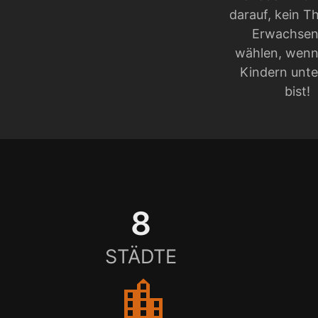
darauf, kein T
Erwachsen
wählen, wenn
Kindern unt
bist!
8
STÄDTE
location_city