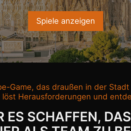
Spiele anzeigen
ape-Game, das draußen in der Stadt s
 löst Herausforderungen und entd
R ES SCHAFFEN, DA