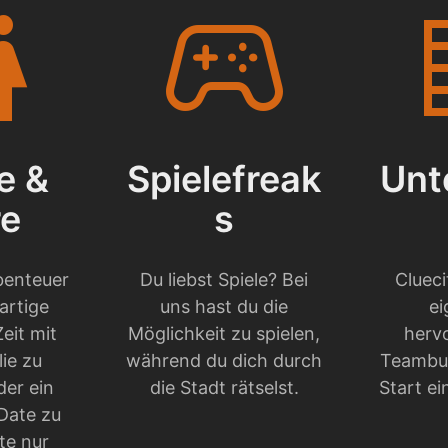
troom
stadia_controller
cor
e &
Spielefreak
Unt
re
s
benteuer
Du liebst Spiele? Bei
Cluec
artige
uns hast du die
ei
Zeit mit
Möglichkeit zu spielen,
herv
lie zu
während du dich durch
Teambui
der ein
die Stadt rätselst.
Start ei
 Date zu
te nur