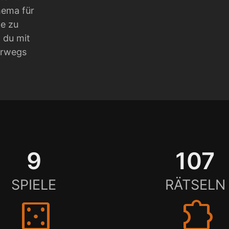
hema für
e zu
 du mit
erwegs
9
107
SPIELE
RÄTSELN
casino
extension