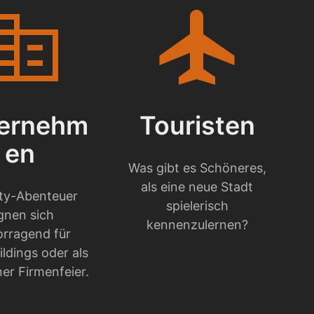
porate_fare
flight
ernehm
Touristen
en
Was gibt es Schöneres,
als eine neue Stadt
ity-Abenteuer
spielerisch
gnen sich
kennenzulernen?
orragend für
ldings oder als
ner Firmenfeier.